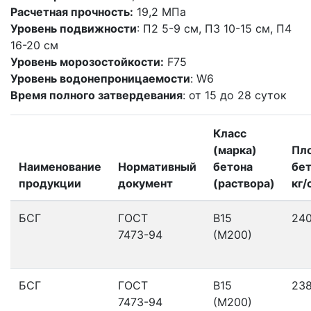
Расчетная прочность:
19,2 МПа
Уровень подвижности
: П2 5-9 см, П3 10-15 см, П4
16-20 см
Уровень морозостойкости:
F75
Уровень водонепроницаемости
: W6
Время полного затвердевания
: от 15 до 28 суток
Класс
(марка)
Пл
Наименование
Нормативный
бетона
бет
продукции
документ
(раствора)
кг/
БСГ
ГОСТ
В15
24
7473-94
(М200)
БСГ
ГОСТ
В15
23
7473-94
(М200)