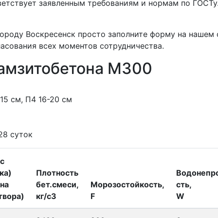
етствует заявленным требованиям и нормам по ГОСТу
городу Воскресенск просто заполните форму на нашем 
асования всех моментов сотрудничества.
рамзитобетона М300
-15 см, П4 16-20 см
 28 суток
с
ка)
Плотность
Водонепр
на
бет.смеси,
Морозостойкость,
сть,
твора)
кг/с3
F
W