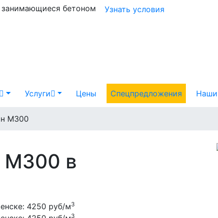
и занимающиеся бетоном
Узнать условия
Услуги
Цены
Спецпредложения
Наши
он М300
 М300 в
3
сенске:
4250 руб/м
3