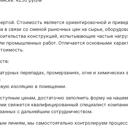
сенске:
4250 руб/м
фертой. Стоимость является ориентировочной и приве
а в связи со сменой рыночных цен на сырье, оборудов
оительства конструкций, испытывающие частые нагруз
или промышленных работ. Отличается основными хара
стоимость.
ств:
атурных перепадах, промерзаниях, огне и химических 
;
ковую изоляцию в помещении.
оступным ценам, достаточно заполнить форму на нашем 
Вами свяжется квалифицированный специалист компани
язанных с дальнейшим сотрудничеством.
ым линиям, мы самостоятельно контролируем процесс 