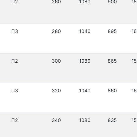
П2
260
1080
900
15
П3
280
1040
895
16
П2
300
1080
865
15
П3
320
1040
860
16
П2
340
1080
835
15