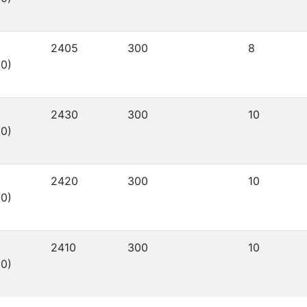
2405
300
8
0)
2430
300
10
0)
2420
300
10
0)
2410
300
10
0)