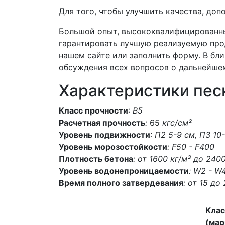
Для того, чтобы улучшить качества, до
Большой опыт, высококвалифицированны
гарантировать лучшую реализуемую прод
нашем сайте или заполнить форму. В бл
обсуждения всех вопросов о дальнейше
Характеристики пес
Класс прочности
: В5
Расчетная прочность
:
65
кгс/см²
Уровень подвижности
: П2 5-9 см, П3 10
Уровень морозостойкости
: F50 - F400
Плотность бетона
: от 1600 кг/м³ до 240
Уровень водонепроницаемости
: W2 - W
Время полного затвердевания
: от 15 до
Клас
(мар