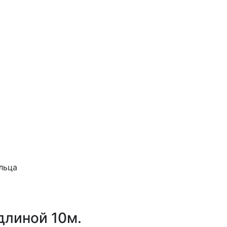
.
льца
длиной 10м.