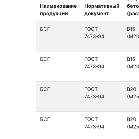
Наименование
Нормативный
бето
продукции
документ
(рас
БСГ
ГОСТ
В15
7473-94
(М20
БСГ
ГОСТ
В15
7473-94
(М20
БСГ
ГОСТ
В20
7473-94
(М25
БСГ
ГОСТ
В20
7473-94
(М25