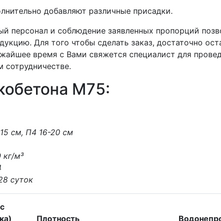
полнительно добавляют различные присадки.
й персонал и соблюдение заявленных пропорций позв
укцию. Для того чтобы сделать заказ, достаточно оста
ижайшее время с Вами свяжется специалист для прове
м сотрудничестве.
кобетона М75:
-15 см, П4 16-20 см
0 кг/м³
4
 28 суток
с
ка)
Плотность
Водонепр