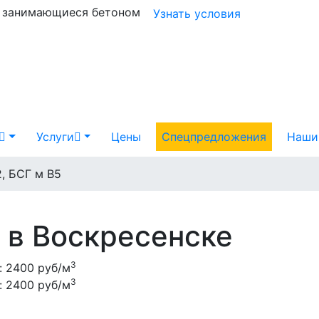
и занимающиеся бетоном
Узнать условия
Услуги
Цены
Спецпредложения
Наши
, БСГ м В5
 в Воскресенске
3
:
2400 руб/м
3
:
2400 руб/м