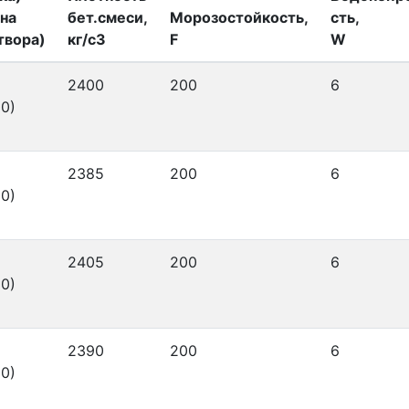
на
бет.смеси,
Морозостойкость,
сть,
твора)
кг/с3
F
W
2400
200
6
0)
2385
200
6
0)
2405
200
6
0)
2390
200
6
0)