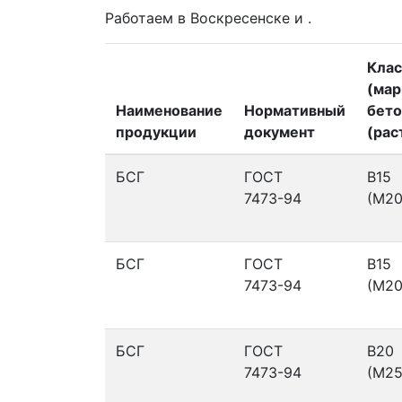
Работаем в Воскресенске и .
Клас
(мар
Наименование
Нормативный
бето
продукции
документ
(рас
БСГ
ГОСТ
В15
7473-94
(М20
БСГ
ГОСТ
В15
7473-94
(М20
БСГ
ГОСТ
В20
7473-94
(М25