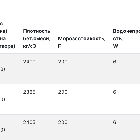
с
ка)
Плотность
Водонепр
на
бет.смеси,
Морозостойкость,
сть,
твора)
кг/с3
F
W
2400
200
6
0)
2385
200
6
0)
2405
200
6
0)