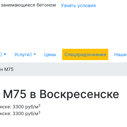
и занимающиеся бетоном
Узнать условия
Услуги
Цены
Спецпредложения
Наши
он М75
 М75 в Воскресенске
3
нске:
3300 руб/м
3
нске:
3300 руб/м