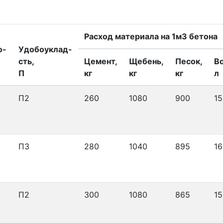
Расход материала на 1м3 бетона
о-
Удобоуклад-
сть,
Цемент,
Щебень,
Песок,
В
П
кг
кг
кг
л
П2
260
1080
900
15
П3
280
1040
895
16
П2
300
1080
865
15