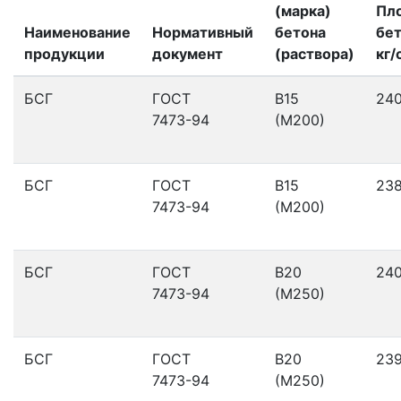
(марка)
Пл
Наименование
Нормативный
бетона
бет
продукции
документ
(раствора)
кг/
БСГ
ГОСТ
В15
24
7473-94
(М200)
БСГ
ГОСТ
В15
23
7473-94
(М200)
БСГ
ГОСТ
В20
24
7473-94
(М250)
БСГ
ГОСТ
В20
23
7473-94
(М250)