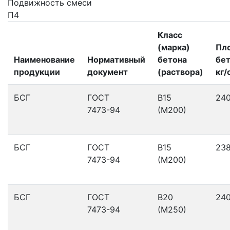
Подвижность смеси
П4
Класс
(марка)
Пл
Наименование
Нормативный
бетона
бет
продукции
документ
(раствора)
кг/
БСГ
ГОСТ
В15
24
7473-94
(М200)
БСГ
ГОСТ
В15
23
7473-94
(М200)
БСГ
ГОСТ
В20
24
7473-94
(М250)