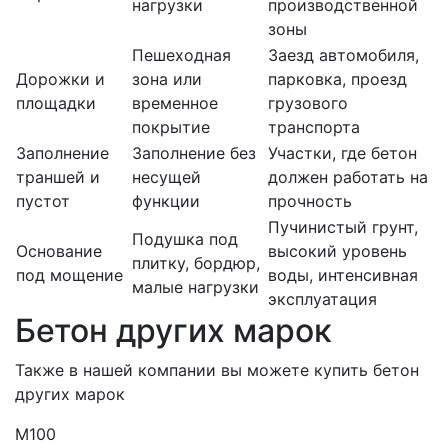
нагрузки
производственной
зоны
Пешеходная
Заезд автомобиля,
Дорожки и
зона или
парковка, проезд
площадки
временное
грузового
покрытие
транспорта
Заполнение
Заполнение без
Участки, где бетон
траншей и
несущей
должен работать на
пустот
функции
прочность
Пучинистый грунт,
Подушка под
Основание
высокий уровень
плитку, бордюр,
под мощение
воды, интенсивная
малые нагрузки
эксплуатация
Бетон других марок
Также в нашей компании вы можете купить бетон
других марок
М100
М